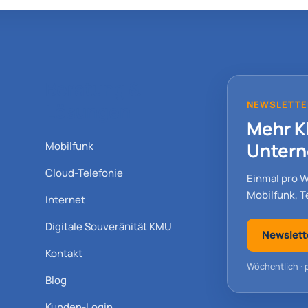
Beratung &
NEWSLETTE
Lösungen
Mehr Kl
Unter
Mobilfunk
Cloud-Telefonie
Einmal pro 
Mobilfunk, Te
Internet
Digitale Souveränität KMU
Newslett
Kontakt
Wöchentlich · p
Blog
Kunden-Login